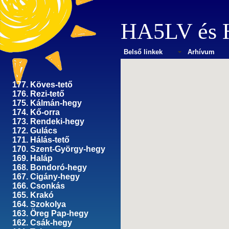
HA5LV
és
Belső linkek
Arhívum
177. Köves-tető
176. Rezi-tető
175. Kálmán-hegy
174. Kő-orra
173. Rendeki-hegy
172. Gulács
171. Hálás-tető
170. Szent-György-hegy
169. Haláp
168. Bondoró-hegy
167. Cigány-hegy
166. Csonkás
165. Krakó
164. Szokolya
163. Öreg Pap-hegy
162. Csák-hegy